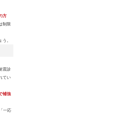
の方
は制限
ょう。
耐震診
れてい
で補強
は「一応