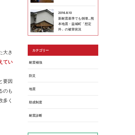
2016.8.10
新耐震基準でも倒壊…熊
本地震・益城町「想定
外」の被害状況
カテゴリー
た大き
えてい
耐震補強
防災
と要因
地震
るのも
数多く
助成制度
耐震診断