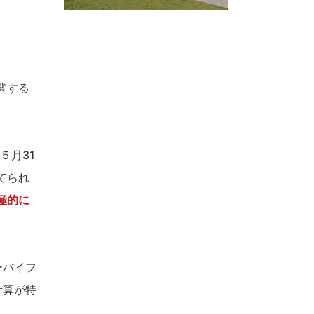
関する
５月31
てられ
極的に
ーバイフ
計算が特