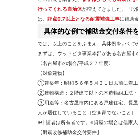
行ってくれる自治体
が増えてきました。「段
は、
評点0.7以上となる耐震補強工事
に補助
具体的な例で補助金交付条件
では、以上のことをふまえ、具体例をいくつ
まずは、ウッドピタ事業本部がある名古屋市
〈名古屋市の場合/平成２７年度〉
【対象建物】
①建築年：昭和５６年５月３１日以前に着工
②建物構造：２階建て以下の木造軸組工法・
③用途等：名古屋市内にある戸建住宅、長屋
人が居住していること（空き家でないこと）
※申請者は所有者です。※貸屋の場合は借家
【耐震改修補助金交付要件】