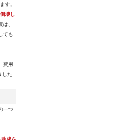
います。
倒壊し
度は、
しても
、費用
うした
。
の一つ
も助成を