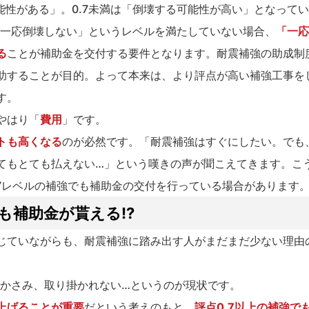
可能性がある」。0.7未満は「倒壊する可能性が高い」となって
「一応倒壊しない」というレベルを満たしていない場合、
「一応
る
ことが補助金を交付する要件となります。耐震補強の助成制
助することが目的。よって本来は、より評点が高い補強工事を
す。
やはり「
費用
」です。
トも高くなる
のが必然です。「耐震補強はすぐにしたい。でも
てもとても払えない…」という嘆きの声が聞こえてきます。こ
7レベルの補強でも補助金の交付を行っている場合があります
も補助金が貰える!?
じていながらも、耐震補強に踏み出す人がまだまだ少ない理由
がかさみ、取り掛かれない…というのが現状です。
上げることが重要
だという考えのもと、
評点0.7以上の補強で