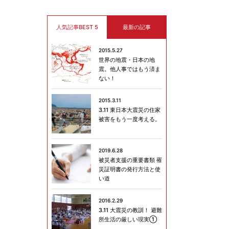
人気記事BEST 5
最新の記事
2015.5.27
世界の地震・日本の地
震。他人事ではもう済ま
ない！
2015.3.11
3.11 東日本大震災の住家
被害をもう一度考える。
2019.6.28
被災者支援の重要書類 罹
災証明書の発行方法と使
い道
2016.2.29
3.11 大震災の教訓！ 避難
所生活の厳しい現実①