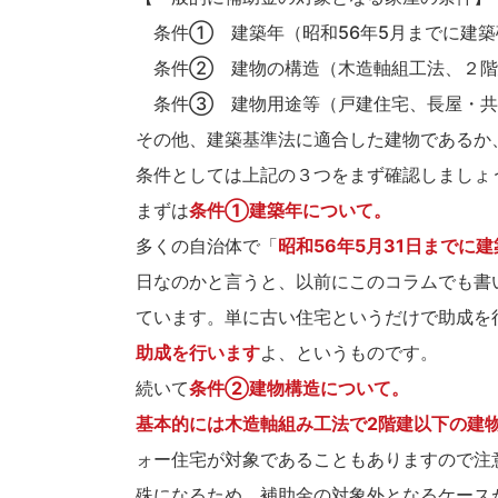
条件① 建築年（昭和56年5月までに建築
条件② 建物の構造（木造軸組工法、２階
条件③ 建物用途等（戸建住宅、長屋・共
その他、建築基準法に適合した建物であるか
条件としては上記の３つをまず確認しましょ
まずは
条件①建築年について。
多くの自治体で「
昭和56年5月31日までに
日なのかと言うと、以前にこのコラムでも書い
ています。単に古い住宅というだけで助成を
助成を行います
よ、というものです。
続いて
条件②建物構造について。
基本的には木造軸組み工法で2階建以下の建
ォー住宅が対象であることもありますので注
殊になるため、補助金の対象外となるケース