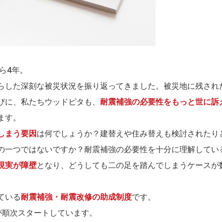
ら4年。
らした深刻な被災状況を振り返ってきました。被災地に残され
びに、私たちウッドピタも、
耐震補強の必要性をもっと世に訴
ます。
しまう要因
は何でしょうか？建替えや住み替えも検討されたり
の一つではないですか？耐震補強の必要性を十分に理解してい
現実が障壁
となり、どうしても二の足を踏んでしまうケースが
ている
耐震補強・耐震改修の助成制度
です。
が順次スタートしています。